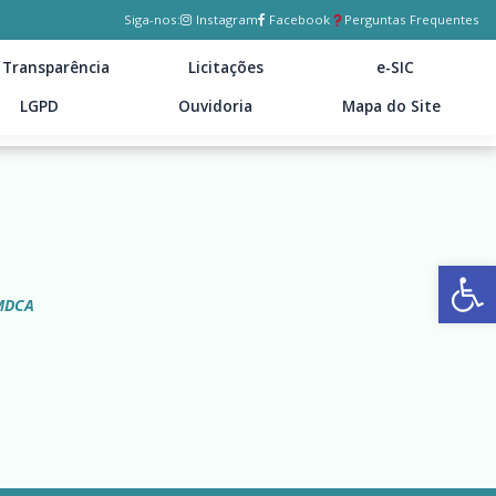
Siga-nos:
Instagram
Facebook
Perguntas Frequentes
Transparência
Licitações
e-SIC
LGPD
Ouvidoria
Mapa do Site
Ab
MDCA