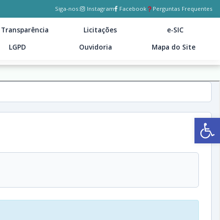
Siga-nos:
Instagram
Facebook
Perguntas Frequentes
Transparência
Licitações
e-SIC
LGPD
Ouvidoria
Mapa do Site
Ab