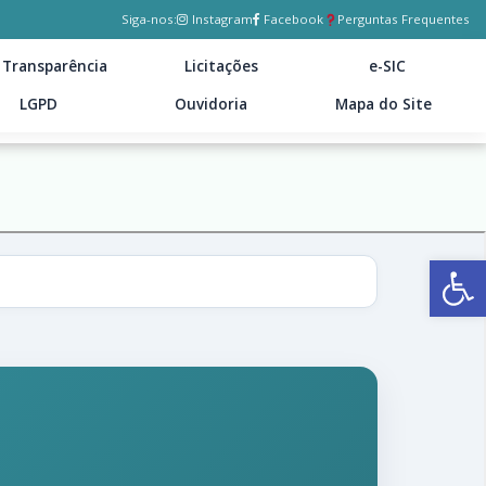
Siga-nos:
Instagram
Facebook
Perguntas Frequentes
Transparência
Licitações
e-SIC
LGPD
Ouvidoria
Mapa do Site
Ab